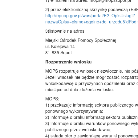
1) e-mailem na adres: mops@mopssopot.pl
2) przez elektroniczną skrzynkę podawczą (ESP
http://epuap.gov.pl/wps/portal/E2_OpisUslugi?
nazwaOpisu=pismo+ogolne+do_urzedu&idP
3)listownie na adres:
Miejski Ośrodek Pomocy Społecznej
ul. Kolejowa 14
81-835 Sopot
Rozpatrzenie wniosku
MOPS rozpatruje wniosek niezwłocznie, nie późn
Jeżeli wniosek nie będzie mógł zostać rozpatr
wnioskodawcę o przyczynach opóźnienia oraz o 
miesiące od dnia złożenia wniosku.
MOPS:
1) przekazuje informację sektora publicznego
ponownego wykorzystywania;
2) informuje o braku informacji sektora publi
3) informuje o braku warunków ponownego wyko
publicznego przez wnioskodawcę;
4) składa ofertę zawierającą warunki ponowneg