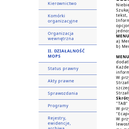
Kierownictwo
Niebi
Szuka
tekst,
Komórki
Inform
organizacyjne
opcjo
jednos
Organizacja
MENU
wewnętrzna
a) Me
b) Me
II. DZIAŁALNOŚĆ
MOPS
MENU
dodat
Każde
Status prawny
infor
W prz
Akty prawne
Strza
szcze
Strza
Sprawozdania
Skrót
"TAB"
Programy
W prz
"Ecap
Rejestry,
W prz
ewidencje,
lewos
archiwa