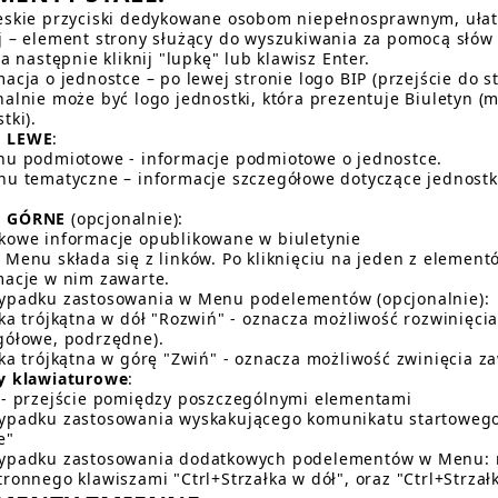
eskie przyciski dedykowane osobom niepełnosprawnym, ułatw
j – element strony służący do wyszukiwania za pomocą słów
 a następnie kliknij "lupkę" lub klawisz Enter.
acja o jednostce – po lewej stronie logo BIP (przejście do s
nalnie może być logo jednostki, która prezentuje Biuletyn 
tki).
 LEWE
:
nu podmiotowe - informacje podmiotowe o jednostce.
nu tematyczne – informacje szczegółowe dotyczące jednostk
 GÓRNE
(opcjonalnie):
kowe informacje opublikowane w biuletynie
 Menu składa się z linków. Po kliknięciu na jeden z element
macje w nim zawarte.
ypadku zastosowania w Menu podelementów (opcjonalnie):
łka trójkątna w dół "Rozwiń" - oznacza możliwość rozwinięc
gółowe, podrzędne).
łka trójkątna w górę "Zwiń" - oznacza możliwość zwinięcia 
y klawiaturowe
:
 - przejście pomiędzy poszczególnymi elementami
ypadku zastosowania wyskakującego komunikatu startoweg
e"
ypadku zastosowania dodatkowych podelementów w Menu: r
tronnego klawiszami "Ctrl+Strzałka w dół", oraz "Ctrl+Strzał