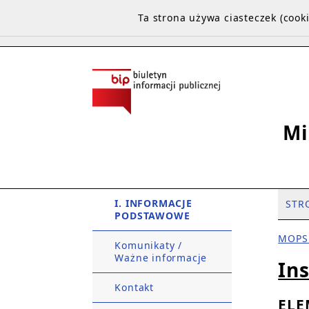
Ta strona używa ciasteczek (coo
Mi
I. INFORMACJE
STR
PODSTAWOWE
MOPS
Komunikaty /
Ważne informacje
In
Kontakt
ELE