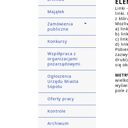
ELE
Linki
Majątek
linki.
z któr
Możli
Zamówienia
a) li
publiczne
b) li
c) lin
Konkursy
d) li
Pobie
Współpraca z
zazwy
organizacjami
druki)
pozarządowymi
się o
METR
Ogłoszenia
wielk
Urzędu Miasta
wyświ
Sopotu
pole z
Oferty pracy
Kontrole
Archiwum