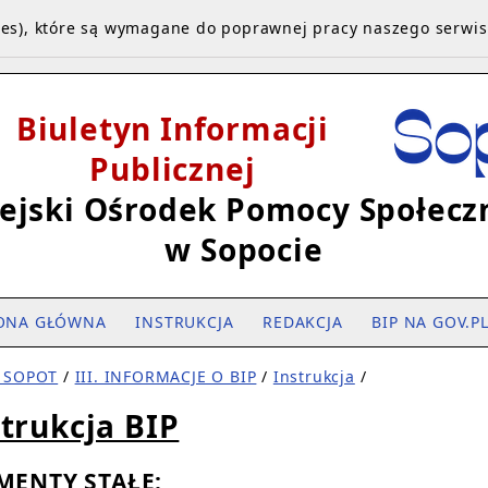
kies), które są wymagane do poprawnej pracy naszego serwi
Biuletyn Informacji
Publicznej
ejski Ośrodek Pomocy Społecz
w Sopocie
ONA GŁÓWNA
INSTRUKCJA
REDAKCJA
BIP NA GOV.P
 SOPOT
/
III. INFORMACJE O BIP
/
Instrukcja
/
strukcja BIP
MENTY STAŁE: