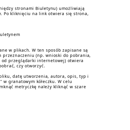
(między stronami Biuletynu) umożliwiają
y. Po kliknięciu na link otwiera się strona,
biuletynem
sane w plikach. W ten sposób zapisane są
m przeznaczeniu (np. wnioski do pobrania,
y od przeglądarki internetowej) otwiera
pobrać, czy otworzyć.
iku, datę utworzenia, autora, opis, typ i
 "i" w granatowym kółeczku. W celu
amknąć metryczkę należy kliknąć w szare