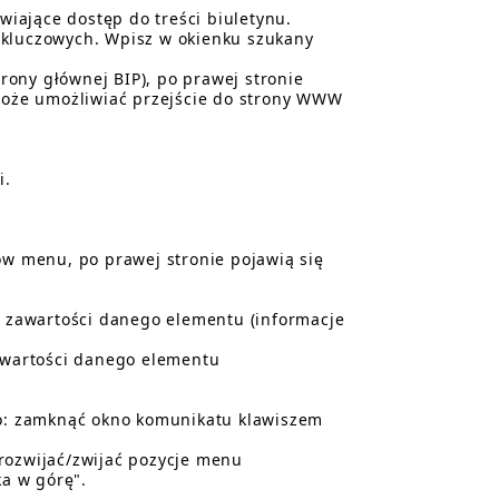
iające dostęp do treści biuletynu.
 kluczowych. Wpisz w okienku szukany
trony głównej BIP), po prawej stronie
(może umożliwiać przejście do strony WWW
i.
ów menu, po prawej stronie pojawią się
ia zawartości danego elementu (informacje
zawartości danego elementu
o: zamknąć okno komunikatu klawiszem
ozwijać/zwijać pozycje menu
ka w górę".