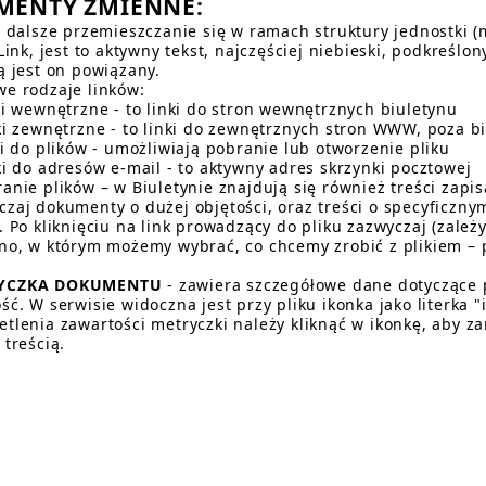
MENTY ZMIENNE:
 - dalsze przemieszczanie się w ramach struktury jednostki 
 Link, jest to aktywny tekst, najczęściej niebieski, podkreślon
ą jest on powiązany.
we rodzaje linków:
nki wewnętrzne - to linki do stron wewnętrznych biuletynu
nki zewnętrzne - to linki do zewnętrznych stron WWW, poza 
ki do plików - umożliwiają pobranie lub otworzenie pliku
nki do adresów e-mail - to aktywny adres skrzynki pocztowej
ranie plików – w Biuletynie znajdują się również treści zapi
czaj dokumenty o dużej objętości, oraz treści o specyficzny
. Po kliknięciu na link prowadzący do pliku zazwyczaj (zależ
kno, w którym możemy wybrać, co chcemy zrobić z plikiem – 
YCZKA DOKUMENTU
- zawiera szczegółowe dane dotyczące pl
ość. W serwisie widoczna jest przy pliku ikonka jako literka
etlenia zawartości metryczki należy kliknąć w ikonkę, aby z
 treścią.