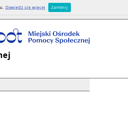
su.
Dowiedz się więcej
Zamknij
nej
L