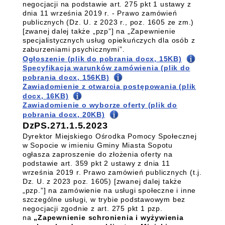
negocjacji na podstawie art. 275 pkt 1 ustawy z
dnia 11 września 2019 r. - Prawo zamówień
publicznych (Dz. U. z 2023 r., poz. 1605 ze zm.)
[zwanej dalej także „pzp”] na „Zapewnienie
specjalistycznych usług opiekuńczych dla osób z
zaburzeniami psychicznymi”.
Ogłoszenie (plik do pobrania docx, 15KB)
Specyfikacja warunków zamówienia (plik do
pobrania docx, 156KB)
Zawiadomienie z otwarcia postępowania (plik
docx, 16KB)
Zawiadomienie o wyborze oferty (plik do
pobrania docx, 20KB)
DzPS.271.1.5.2023
Dyrektor Miejskiego Ośrodka Pomocy Społecznej
w Sopocie w imieniu Gminy Miasta Sopotu
ogłasza zaproszenie do złożenia oferty na
podstawie art. 359 pkt 2 ustawy z dnia 11
września 2019 r. Prawo zamówień publicznych (t.j.
Dz. U. z 2023 poz. 1605) [zwanej dalej także
„pzp.”] na zamówienie na usługi społeczne i inne
szczególne usługi, w trybie podstawowym bez
negocjacji zgodnie z art. 275 pkt 1 pzp.
na
„Zapewnienie schronienia i wyżywienia