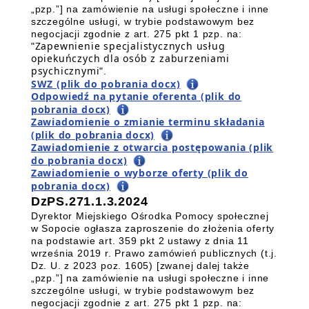
„pzp.”] na zamówienie na usługi społeczne i inne
szczególne usługi, w trybie podstawowym bez
negocjacji zgodnie z art. 275 pkt 1 pzp. na
:
Zapewnienie specjalistycznych usług
"
opiekuńczych dla osób z zaburzeniami
psychicznymi
".
SWZ (plik do pobrania docx)
Odpowiedź na pytanie oferenta (plik do
pobrania docx)
Zawiadomienie o zmianie terminu składania
(plik do pobrania docx)
Zawiadomienie z otwarcia postępowania (plik
do pobrania docx)
Zawiadomienie o wyborze oferty (plik do
pobrania docx)
DzPS.271.1.3.2024
Dyrektor Miejskiego Ośrodka Pomocy społecznej
w Sopocie ogłasza zaproszenie do złożenia oferty
na podstawie art. 359 pkt 2 ustawy z dnia 11
września 2019 r. Prawo zamówień publicznych (t.j.
Dz. U. z 2023 poz. 1605) [zwanej dalej także
„pzp.”] na zamówienie na usługi społeczne i inne
szczególne usługi, w trybie podstawowym bez
negocjacji zgodnie z art. 275 pkt 1 pzp. na
: