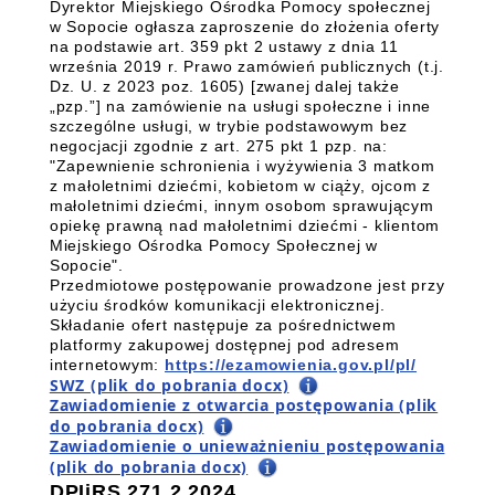
Dyrektor Miejskiego Ośrodka Pomocy społecznej
w Sopocie ogłasza zaproszenie do złożenia oferty
na podstawie art. 359 pkt 2 ustawy z dnia 11
września 2019 r. Prawo zamówień publicznych (t.j.
Dz. U. z 2023 poz. 1605) [zwanej dalej także
„pzp.”] na zamówienie na usługi społeczne i inne
szczególne usługi, w trybie podstawowym bez
negocjacji zgodnie z art. 275 pkt 1 pzp. na
:
"
Zapewnienie schronienia i wyżywienia 3 matkom
z małoletnimi dziećmi, kobietom w ciąży, ojcom z
małoletnimi dziećmi, innym osobom sprawującym
opiekę prawną nad małoletnimi dziećmi - klientom
Miejskiego Ośrodka Pomocy Społecznej w
Sopocie".
Przedmiotowe postępowanie prowadzone jest przy
użyciu środków komunikacji elektronicznej.
Składanie ofert następuje za pośrednictwem
platformy zakupowej dostępnej pod adresem
internetowym:
https://ezamowienia.gov.pl/pl/
SWZ (plik do pobrania docx)
Zawiadomienie z otwarcia postępowania (plik
do pobrania docx)
Zawiadomienie o unieważnieniu postępowania
(plik do pobrania docx)
DPIiRS.271.2.2024