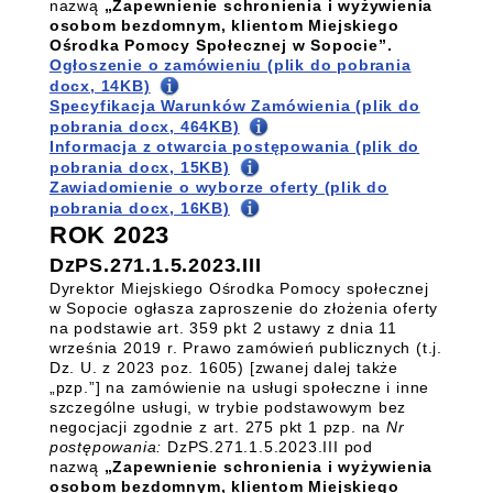
nazwą
„Zapewnienie schronienia i wyżywienia
osobom bezdomnym, klientom Miejskiego
Ośrodka Pomocy Społecznej w Sopocie”.
Ogłoszenie o zamówieniu (plik do pobrania
docx, 14KB)
Specyfikacja Warunków Zamówienia (plik do
pobrania docx, 464KB)
Informacja z otwarcia postępowania (plik do
pobrania docx, 15KB)
Zawiadomienie o wyborze oferty (plik do
pobrania docx, 16KB)
ROK 2023
DzPS.271.1.5.2023.III
Dyrektor Miejskiego Ośrodka Pomocy społecznej
w Sopocie ogłasza zaproszenie do złożenia oferty
na podstawie art. 359 pkt 2 ustawy z dnia 11
września 2019 r. Prawo zamówień publicznych (t.j.
Dz. U. z 2023 poz. 1605) [zwanej dalej także
„pzp.”] na zamówienie na usługi społeczne i inne
szczególne usługi, w trybie podstawowym bez
negocjacji zgodnie z art. 275 pkt 1 pzp. na
Nr
postępowania:
DzPS.271.1.5.2023.III pod
nazwą
„Zapewnienie schronienia i wyżywienia
osobom bezdomnym, klientom Miejskiego