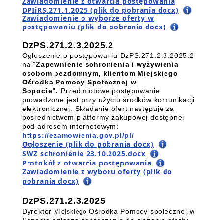
Zawiadomienie z otwarcia postępowania
DPIiRS.271.1.2025 (plik do pobrania docx)
Zawiadomienie o wyborze oferty w
postępowaniu (plik do pobrania docx)
DzPS.271.2.3.2025.2
Ogłoszenie o postępowaniu DzPS.271.2.3.2025.2
na ”
Zapewnienie schronienia i wyżywienia
osobom bezdomnym, klientom Miejskiego
Ośrodka Pomocy Społecznej w
Sopocie".
Przedmiotowe postępowanie
prowadzone jest przy użyciu środków komunikacji
elektronicznej. Składanie ofert następuje za
pośrednictwem platformy zakupowej dostępnej
pod adresem internetowym:
https://ezamowienia.gov.pl/pl/
Ogłoszenie (plik do pobrania docx)
SWZ schronienie 23.10.2025.docx
Protokół z otwarcia postępowania
Zawiadomienie z wyboru oferty (plik do
pobrania docx)
DzPS.271.2.3.2025
Dyrektor
Ośrodka Pomocy społecznej w
Miejskiego