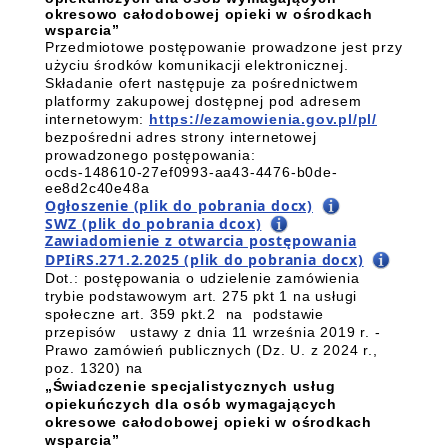
okresowo całodobowej opieki w ośrodkach
wsparcia”
Przedmiotowe postępowanie prowadzone jest przy
użyciu środków komunikacji elektronicznej.
Składanie ofert następuje za pośrednictwem
platformy zakupowej dostępnej pod adresem
internetowym:
https://ezamowienia.gov.pl/pl/
bezpośredni adres strony internetowej
prowadzonego postępowania:
ocds-148610-27ef0993-aa43-4476-b0de-
ee8d2c40e48a
Ogłoszenie (plik do pobrania docx)
SWZ (plik do pobrania dcox)
Zawiadomienie z otwarcia postępowania
DPIiRS.271.2.2025 (plik do pobrania docx)
Dot.: postępowania o udzielenie zamówienia
trybie podstawowym art. 275 pkt 1 na usługi
społeczne art. 359 pkt.2 na podstawie
przepisów ustawy z dnia 11 września 2019 r. -
Prawo zamówień publicznych (Dz. U. z 2024 r.,
poz. 1320) na
„Świadczenie specjalistycznych usług
opiekuńczych dla osób wymagających
okresowe całodobowej opieki w ośrodkach
wsparcia”