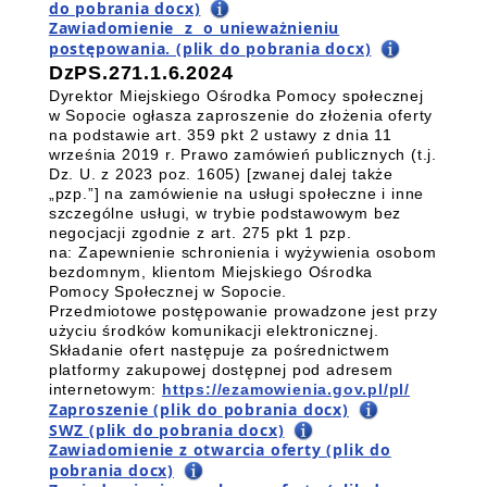
do pobrania docx)
Zawiadomienie z o unieważnieniu
postępowania. (plik do pobrania docx)
DzPS.271.1.6.2024
Dyrektor Miejskiego Ośrodka Pomocy społecznej
w Sopocie ogłasza zaproszenie do złożenia oferty
na podstawie art. 359 pkt 2 ustawy z dnia 11
września 2019 r. Prawo zamówień publicznych (t.j.
Dz. U. z 2023 poz. 1605) [zwanej dalej także
„pzp.”] na zamówienie na usługi społeczne i inne
szczególne usługi, w trybie podstawowym bez
negocjacji zgodnie z art. 275 pkt 1 pzp.
na: Zapewnienie schronienia i wyżywienia osobom
bezdomnym, klientom Miejskiego Ośrodka
Pomocy Społecznej w Sopocie.
Przedmiotowe postępowanie prowadzone jest przy
użyciu środków komunikacji elektronicznej.
Składanie ofert następuje za pośrednictwem
platformy zakupowej dostępnej pod adresem
internetowym:
https://ezamowienia.gov.pl/pl/
Zaproszenie (plik do pobrania docx)
SWZ (plik do pobrania docx)
Zawiadomienie z otwarcia oferty (plik do
pobrania docx)