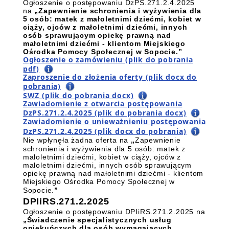
Ogłoszenie o postępowaniu DzPS.271.2.4.2025
na
„Zapewnienie schronienia i wyżywienia dla
5 osób: matek z małoletnimi dziećmi, kobiet w
ciąży, ojców z małoletnimi dziećmi, innych
osób sprawującym opiekę prawną nad
małoletnimi dziećmi - klientom Miejskiego
Ośrodka Pomocy Społecznej w Sopocie.”
Ogłoszenie o zamówieniu (plik do pobrania
pdf)
Zaproszenie do złożenia oferty (plik docx do
pobrania)
SWZ (plik do pobrania docx)
Zawiadomienie z otwarcia postępowania
DzPS.271.2.4.2025 (plik do pobrania docx)
Zawiadomienie o unieważnieniu postępowania
DzPS.271.2.4.2025 (plik docx do pobrania)
Nie wpłynęła żadna oferta na
„
Zapewnienie
schronienia i wyżywienia dla 5 osób: matek z
małoletnimi dziećmi, kobiet w ciąży, ojców z
małoletnimi dziećmi, innych osób sprawującym
opiekę prawną nad małoletnimi dziećmi - klientom
Miejskiego Ośrodka Pomocy Społecznej w
Sopocie.
”
DPIiRS.271.2.2025
Ogłoszenie o postępowaniu DPIiRS.271.2.2025 na
„Świadczenie specjalistycznych usług
opiekuńczych dla osób wymagających