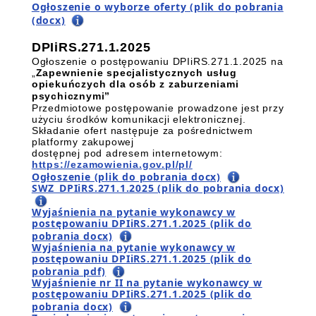
Ogłoszenie o wyborze oferty (plik do pobrania
(docx)
DPIiRS.271.1.2025
Ogłoszenie o postępowaniu DPIiRS.271.1.2025 na
„
Zapewnienie specjalistycznych usług
opiekuńczych dla osób z zaburzeniami
psychicznymi”
Przedmiotowe postępowanie prowadzone jest przy
użyciu środków komunikacji elektronicznej.
Składanie ofert następuje za pośrednictwem
platformy zakupowej
dostępnej pod adresem internetowym:
https://ezamowienia.gov.pl/pl/
Ogłoszenie (plik do pobrania docx)
SWZ_DPIiRS.271.1.2025 (plik do pobrania docx)
Wyjaśnienia na pytanie wykonawcy w
postępowaniu DPIiRS.271.1.2025 (plik do
pobrania docx)
Wyjaśnienia na pytanie wykonawcy w
postępowaniu DPIiRS.271.1.2025 (plik do
pobrania pdf)
Wyjaśnienie nr II na pytanie wykonawcy w
postępowaniu DPIiRS.271.1.2025 (plik do
pobrania docx)