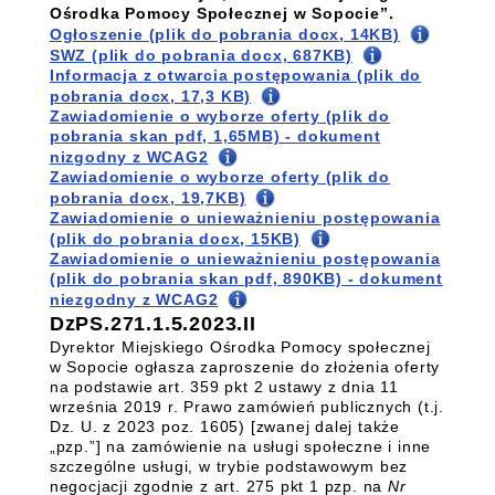
Ośrodka Pomocy Społecznej w Sopocie”.
Ogłoszenie (plik do pobrania docx, 14KB)
SWZ (plik do pobrania docx, 687KB)
Informacja z otwarcia postępowania (plik do
pobrania docx, 17,3 KB)
Zawiadomienie o wyborze oferty (plik do
pobrania skan pdf, 1,65MB) - dokument
nizgodny z WCAG2
Zawiadomienie o wyborze oferty (plik do
pobrania docx, 19,7KB)
Zawiadomienie o unieważnieniu postępowania
(plik do pobrania docx, 15KB)
Zawiadomienie o unieważnieniu postępowania
(plik do pobrania skan pdf, 890KB) - dokument
niezgodny z WCAG2
DzPS.271.1.5.2023.II
Dyrektor Miejskiego Ośrodka Pomocy społecznej
w Sopocie ogłasza zaproszenie do złożenia oferty
na podstawie art. 359 pkt 2 ustawy z dnia 11
września 2019 r. Prawo zamówień publicznych (t.j.
Dz. U. z 2023 poz. 1605) [zwanej dalej także
„pzp.”] na zamówienie na usługi społeczne i inne
szczególne usługi, w trybie podstawowym bez
negocjacji zgodnie z art. 275 pkt 1 pzp. na
Nr