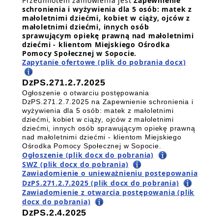
Przedmiotem zamówienia jest
Zapewnienie
schronienia i wyżywienia dla 5 osób: matek z
małoletnimi dziećmi, kobiet w ciąży, ojców z
małoletnimi dziećmi, innych osób
sprawującym opiekę prawną nad małoletnimi
dziećmi - klientom Miejskiego Ośrodka
Pomocy Społecznej w Sopocie.
Zapytanie ofertowe (plik do pobrania docx)
DzPS.271.2.7.2025
Ogłoszenie o otwarciu postępowania
DzPS.271.2.7.2025 na Zapewnienie schronienia i
wyżywienia dla 5 osób: matek z małoletnimi
dziećmi, kobiet w ciąży, ojców z małoletnimi
dziećmi, innych osób sprawującym opiekę prawną
nad małoletnimi dziećmi - klientom Miejskiego
Ośrodka Pomocy Społecznej w Sopocie.
Ogłoszenie (plik docx do pobrania)
SWZ (plik docx do pobrania)
Zawiadomienie o unieważnieniu postepowania
DzPS.271.2.7.2025 (plik docx do pobrania)
Zawiadomienie z otwarcia postępowania (plik
docx do pobrania)
DzPS.2.4.2025