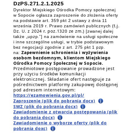
DzPS.271.2.1.2025
Dyrektor Miejskiego Ośrodka Pomocy społecznej
w Sopocie ogłasza zaproszenie do złożenia oferty
na podstawie art. 359 pkt 2 ustawy z dnia 11
(t.j.
września 2019 r. Prawo zamówień publicznych
Dz. U. z 2024 r. poz.1320 ze zm.)
[zwanej dalej
także „upzp.”] na zamówienie na usługi społeczne
i inne szczególne usługi, w trybie podstawowym
bez negocjacji zgodnie z art. 275 pkt 1 pzp.
Zapewnienie schronienia i wyżywienia
na:
osobom bezdomnym, klientom Miejskiego
Ośrodka Pomocy Społecznej w Sopocie.
Przedmiotowe postępowanie prowadzone jest
przy użyciu środków komunikacji
elektronicznej. Składanie ofert następuje za
pośrednictwem platformy zakupowej dostępnej
pod adresem internetowym:
https://ezamowienia.gov.pl/pl/
Zaproszenie (plik do pobrania docx)
SWZ (plik do pobrania docx)
Zawiadomienie z otwarcia postępowania (plik
do pobrania docx)
Zawiadomienie o wyborze oferty (plik do
pobrania doxc)