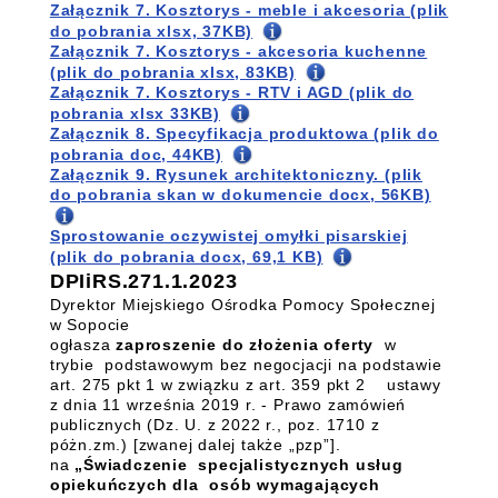
Załącznik 7. Kosztorys - meble i akcesoria (plik
do pobrania xlsx, 37KB)
Załącznik 7. Kosztorys - akcesoria kuchenne
(plik do pobrania xlsx, 83KB)
Załącznik 7. Kosztorys - RTV i AGD (plik do
pobrania xlsx 33KB)
Załącznik 8. Specyfikacja produktowa (plik do
pobrania doc, 44KB)
Załącznik 9. Rysunek architektoniczny. (plik
do pobrania skan w dokumencie docx, 56KB)
Sprostowanie oczywistej omyłki pisarskiej
(plik do pobrania docx, 69,1 KB)
DPIiRS.271.1.2023
Dyrektor Miejskiego Ośrodka Pomocy Społecznej
w Sopocie
ogłasza
zaproszenie do złożenia oferty
w
trybie podstawowym bez negocjacji na podstawie
art. 275 pkt 1 w związku z art. 359 pkt 2 ustawy
z dnia 11 września 2019 r. - Prawo zamówień
publicznych (Dz. U. z 2022 r., poz. 1710 z
póżn.zm.) [zwanej dalej także „pzp”].
na
„Świadczenie specjalistycznych usług
opiekuńczych dla osób wymagających