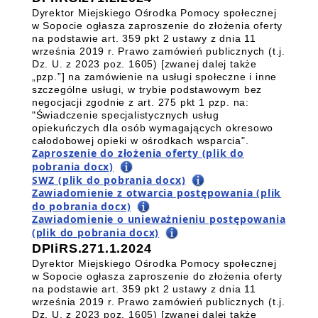
Dyrektor Miejskiego Ośrodka Pomocy społecznej
w Sopocie ogłasza zaproszenie do złożenia oferty
na podstawie art. 359 pkt 2 ustawy z dnia 11
września 2019 r. Prawo zamówień publicznych (t.j.
Dz. U. z 2023 poz. 1605) [zwanej dalej także
„pzp.”] na zamówienie na usługi społeczne i inne
szczególne usługi, w trybie podstawowym bez
negocjacji zgodnie z art. 275 pkt 1 pzp. na
:
"Świadczenie specjalistycznych usług
opiekuńczych dla osób wymagających okresowo
całodobowej opieki w ośrodkach wsparcia
".
Zaproszenie do złożenia oferty (plik do
pobrania docx)
SWZ (plik do pobrania docx)
Zawiadomienie z otwarcia postępowania (plik
do pobrania docx)
Zawiadomienie o unieważnieniu postępowania
(plik do pobrania docx)
DPIiRS.271.1.2024
Dyrektor Miejskiego Ośrodka Pomocy społecznej
w Sopocie ogłasza zaproszenie do złożenia oferty
na podstawie art. 359 pkt 2 ustawy z dnia 11
września 2019 r. Prawo zamówień publicznych (t.j.
Dz. U. z 2023 poz. 1605) [zwanej dalej także