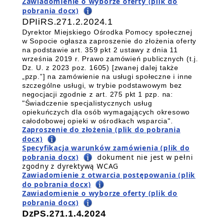
Zawiadomienie o wyborze oferty (plik do
pobrania docx)
DPIiRS.271.2.2024.1
Dyrektor Miejskiego Ośrodka Pomocy społecznej
w Sopocie ogłasza zaproszenie do złożenia oferty
na podstawie art. 359 pkt 2 ustawy z dnia 11
września 2019 r. Prawo zamówień publicznych (t.j.
Dz. U. z 2023 poz. 1605) [zwanej dalej także
„pzp.”] na zamówienie na usługi społeczne i inne
szczególne usługi, w trybie podstawowym bez
negocjacji zgodnie z art. 275 pkt 1 pzp. na
:
"Świadczenie specjalistycznych usług
opiekuńczych dla osób wymagających okresowo
całodobowej opieki w ośrodkach wsparcia
".
Zaproszenie do złożenia (plik do pobrania
docx)
Specyfikacja warunków zamówienia (plik do
pobrania docx)
dokument nie jest w pełni
zgodny z dyrektywą WCAG
Zawiadomienie z otwarcia postępowania (plik
do pobrania docx)
Zawiadomienie o wyborze oferty (plik do
pobrania docx)
DzPS.271.1.4.2024