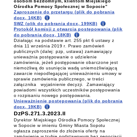
osobom bezdomnym, klientom Miejskiego
Ośrodka Pomocy Społecznej w Sopocie”
Zaproszenie do przetargu (plik do pobrania
docx, 14KB)
SWZ (plik do pobrania docx, 199KB)
Protokół komisji z otwarcia postępowania (plik
do pobrania docx, 18KB)
Działając na podstawie art. 255 pkt 6 ustawy z
dnia 11 września 2019 r. Prawo zamówień
publicznych (dalej: pzp, ustawa) zamawiający
unieważnia postępowanie o udzielenie
zamówienia, jeżeli postępowanie obarczone jest
niemożliwą do usunięcia wadą uniemożliwiającą
zawarcie niepodlegającej unieważnieniu umowy w
sprawie zamówienia publicznego, w treści
załącznika wyjaśnienie decyzji. Zamawiający
powiadomi wszystkich uczestników postępowania
o rozpisaniu nowego postępowania.
Unieważnienie postępowania (plik do pobrania
docx, 19KB)
DzPS.271.3.2023.II
Dyrektor Miejskiego Ośrodka Pomocy Społecznej
w Sopocie w imieniu Gminy Miasta Sopotu
ogłasza zaproszenie do złożenia oferty na
zamówienie w trybie podstawowym bez negocjacji