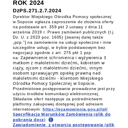
ROK 2024
DzPS.271.2.7.2024
Dyrektor Miejskiego Ośrodka Pomocy społecznej
w Sopocie ogłasza zaproszenie do złożenia oferty
na podstawie art. 359 pkt 2 ustawy z dnia 11
września 2019 r. Prawo zamówień publicznych (t.j.
Dz. U. z 2023 poz. 1605) [zwanej dalej także
„pzp.”] na zamówienie na usługi społeczne i inne
szczególne usługi, w trybie podstawowym bez
negocjacji zgodnie z art. 275 pkt 1 pzp.
Zapewnienie schronienia i wyżywienia 3
na:
matkom z małoletnimi dziećmi, kobietom w
ciąży, ojcom z małoletnimi dziećmi, innym
osobom sprawującym opiekę prawną nad
małoletnimi dziećmi - klientom Miejskiego
Ośrodka Pomocy Społecznej w Sopocie.
Przedmiotowe postępowanie prowadzone jest przy
użyciu środków komunikacji elektronicznej.
Składanie ofert następuje za pośrednictwem
platformy zakupowej dostępnej pod adresem
internetowym:
https://ezamowienia.gov.pl/pl/
Specyfikacja Warunków Zamówienia (plik do
pobrania docx)
Zawiadomienie z otwarcia postępowania (plik