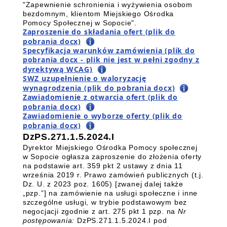
"Zapewnienie schronienia i wyżywienia osobom
bezdomnym, klientom Miejskiego Ośrodka
Pomocy Społecznej w Sopocie".
Zaproszenie do składania ofert (plik do
pobrania docx)
Specyfikacja warunków zamówienia (plik do
pobrania docx - plik nie jest w pełni zgodny z
dyrektywą WCAG)
SWZ uzupełnienie o waloryzację
wynagrodzenia (plik do pobrania docx)
Zawiadomienie z otwarcia ofert (plik do
pobrania docx)
Zawiadomienie o wyborze oferty (plik do
pobrania docx)
DzPS.271.1.5.2024.I
Dyrektor Miejskiego Ośrodka Pomocy społecznej
w Sopocie ogłasza zaproszenie do złożenia oferty
na podstawie art. 359 pkt 2 ustawy z dnia 11
września 2019 r. Prawo zamówień publicznych (t.j.
Dz. U. z 2023 poz. 1605) [zwanej dalej także
„pzp.”] na zamówienie na usługi społeczne i inne
szczególne usługi, w trybie podstawowym bez
negocjacji zgodnie z art. 275 pkt 1 pzp. na
Nr
postępowania:
DzPS.271.1.5.2024.I pod