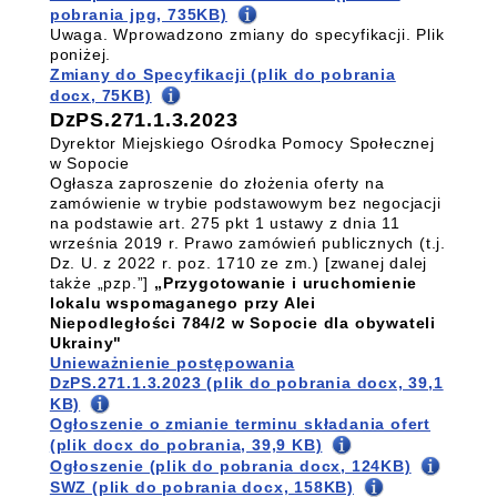
pobrania jpg, 735KB)
Uwaga. Wprowadzono zmiany do specyfikacji. Plik
poniżej.
Zmiany do Specyfikacji (plik do pobrania
docx, 75KB)
DzPS.271.1.3.2023
Dyrektor Miejskiego Ośrodka Pomocy Społecznej
w Sopocie
Ogłasza zaproszenie do złożenia oferty na
zamówienie w trybie podstawowym bez negocjacji
na podstawie art. 275 pkt 1 ustawy z dnia 11
września 2019 r. Prawo zamówień publicznych (t.j.
Dz. U. z 2022 r. poz. 1710 ze zm.) [zwanej dalej
także „pzp.”]
„Przygotowanie i uruchomienie
lokalu wspomaganego przy Alei
Niepodległości 784/2 w Sopocie dla obywateli
Ukrainy"
Unieważnienie postępowania
DzPS.271.1.3.2023 (plik do pobrania docx, 39,1
KB)
Ogłoszenie o zmianie terminu składania ofert
(plik docx do pobrania, 39,9 KB)
Ogłoszenie (plik do pobrania docx, 124KB)
SWZ (plik do pobrania docx, 158KB)