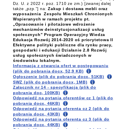
Dz. U. z 2022 r. poz. 1710 ze zm.) [zwanej dalej
także „pzp.”] na:
Zakup i dostawa mebli oraz
wyposażenia Zespołu Mieszkań Chronionych
Wspieranych
w ramach projektu pt.
„Opracowanie i pilotażowe wdrożenie
mechanizmów deinstytucjonalizacji usług
społecznych” Program Operacyjny Wiedza
Edukacja Rozwój 2014-2020 oś priorytetowa II
Efektywne polityki publiczne dla rynku pracy,
gospodarki i edukacji Działanie 2.8 Rozwój
usług społecznych świadczonych w
środowisku lokalnym.
Informacja z otwarcia ofert w postępowaniu
(plik do pobrania docx, 52,9 KB)
Ogłoszenie (plik do pobrania docx, 51KB)
SWZ (plik do pobrania docx, 1MB)
Załącznik nr 14 - specyfikacja (plik do
pobrania doc, 100KB)
Odpowiedź na pytania oferentów cz 1 (plik do
pobrania docx, 46KB)
Odpowiedź na pytania oferenta cz 2 (plik do
pobrania docx, 43KB)
Odpowiedź na pytania oferenta cz 3 (plik do
pobrania docx, 44KB)