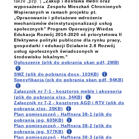
także „pzp.”]
„
Zakup i dostawa mebli oraz
wyposażenia Zespołu Mieszkań Chronionych
Wspieranych w ramach projektu pt.
„Opracowanie i pilotażowe wdrożenie
mechanizmów deinstytucjonalizacji usług
społecznych” Program Operacyjny Wiedza
Edukacja Rozwój 2014-2020 oś priorytetowa II
Efektywne polityki publiczne dla rynku pracy,
gospodarki i edukacji Działanie 2.8 Rozwój
usług społecznych świadczonych w
środowisku lokalnym.
"
Ogłoszenie (plik do pobrania skan pdf, 2MB)
SWZ (plik do pobrania docx, 103KB)
Specyfikacja (pik do pobrania skan pdf, 94KB)
Załącznik nr 7-1 - kosztorys meble i akcesoria
(plik do pobrania xlsx, 34KB)
Załącznik nr 7-2 - kosztorys AGD i RTV (plik do
pobrania xlsx, 35KB)
Plan pomieszczeń - Haffnera 38-1 (plik do
pobrania jpg, 605KB)
Plan pomieszczeń - Haffnera 38-2 (plik do
pobrania jpg, 577KB)
Plan pomieszczeń - Haffnera 38-3 (plik do