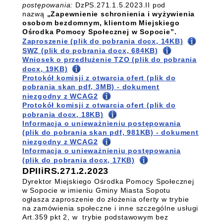
postępowania:
DzPS.271.1.5.2023.II pod
nazwą
„Zapewnienie schronienia i wyżywienia
osobom bezdomnym, klientom Miejskiego
Ośrodka Pomocy Społecznej w Sopocie”.
Zaproszenie (plik do pobrania docx, 14KB)
SWZ (plik do pobrania docx, 684KB)
Wniosek o przedłużenie TZO (plik do pobrania
docx, 19KB)
Protokół komisji z otwarcia ofert (plik do
pobrania skan pdf, 3MB) - dokument
niezgodny z WCAG2
Protokół komisji z otwarcia ofert (plik do
pobrania docx, 18KB)
Informacja o unieważnieniu postępowania
(plik do pobrania skan pdf, 981KB) - dokument
niezgodny z WCAG2
Informacja o unieważnieniu postępowania
(plik do pobrania docx, 17KB)
DPIIiRS.271.2.2023
Dyrektor Miejskiego Ośrodka Pomocy Społecznej
w Sopocie w imieniu Gminy Miasta Sopotu
ogłasza zaproszenie do złożenia oferty w trybie
na zamówienia społeczne i inne szczególne usługi
Art.359 pkt 2, w trybie podstawowym bez