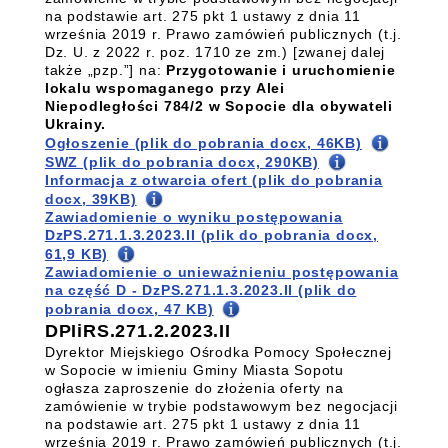
na podstawie art. 275 pkt 1 ustawy z dnia 11
września 2019 r. Prawo zamówień publicznych (t.j.
Dz. U. z 2022 r. poz. 1710 ze zm.) [zwanej dalej
także „pzp.”] na:
Przygotowanie i uruchomienie
lokalu wspomaganego
przy Alei
Niepodległości 784/2 w Sopocie
dla obywateli
Ukrainy.
Ogłoszenie (plik do pobrania docx, 46KB)
SWZ (plik do pobrania docx, 290KB)
Informacja z otwarcia ofert (plik do pobrania
docx, 39KB)
Zawiadomienie o wyniku postępowania
DzPS.271.1.3.2023.II (plik do pobrania docx,
61,9 KB)
Zawiadomienie o unieważnieniu postępowania
na część D - DzPS.271.1.3.2023.II (plik do
pobrania docx, 47 KB)
DPIiRS.271.2.2023.II
Dyrektor Miejskiego Ośrodka Pomocy Społecznej
w Sopocie w imieniu Gminy Miasta Sopotu
ogłasza zaproszenie do złożenia oferty na
zamówienie w trybie podstawowym bez negocjacji
na podstawie art. 275 pkt 1 ustawy z dnia 11
września 2019 r. Prawo zamówień publicznych (t.j.