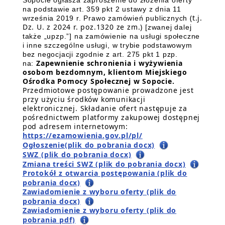
Sopocie ogłasza zaproszenie do złożenia oferty
na podstawie art. 359 pkt 2 ustawy z dnia 11
(t.j.
września 2019 r. Prawo zamówień publicznych
Dz. U. z 2024 r. poz.1320 ze zm.)
[zwanej dalej
także „upzp.”] na zamówienie na usługi społeczne
i inne szczególne usługi, w trybie podstawowym
bez negocjacji zgodnie z art. 275 pkt 1 pzp.
Zapewnienie schronienia i wyżywienia
na:
osobom bezdomnym, klientom Miejskiego
Ośrodka Pomocy Społecznej w Sopocie.
Przedmiotowe postępowanie prowadzone jest
przy użyciu środków komunikacji
elektronicznej. Składanie ofert następuje za
pośrednictwem platformy zakupowej dostępnej
pod adresem internetowym:
https://ezamowienia.gov.pl/pl/
Ogłoszenie(plik do pobrania docx)
SWZ (plik do pobrania docx)
Zmiana treści SWZ (plik do pobrania docx)
Protokół z otwarcia postępowania (plik do
pobrania docx)
Zawiadomienie z wyboru oferty (plik do
pobrania docx)
Zawiadomienie z wyboru oferty (plik do
pobrania pdf)