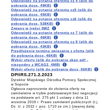
Odpowiedź na pytania oferenta cz 4 (plik do
pobrania docx, 49KB)
Odpowiedź na pytanie oferenta cz5 (plik do
pobrania docx, 45KB)
Odpowiedź na pytanie oferenta cz6 (plik do
pobrania docx, 538KB)
Zmiany w treści SWZ
Odpowiedź na pytanie oferenta cz 7 (plik do
pobrania docx, 46KB)
Odpowiedź na pytanie oferenta cz 8 (plik do
pobrania docx, 43KB)
Przedłużenie terminu związania z ofertą (plik
do pobrania docx, 46KB)
Wybór oferty (plik do pobrania skan pdf -
niezgodny z WCAG2, 4MB)
Wybór oferty (plik do pobrania docx, 66KB)
DPIiRS.271.2.2023
Dyrektor Miejskiego Ośrodka Pomocy Społecznej
w Sopocie
Ogłasza zaproszenie do złożenia oferty na
zamówienie w trybie podstawowym bez negocjacji
na podstawie art. 275 pkt 1 ustawy z dnia 11
września 2019 r. Prawo zamówień publicznych (t.j.
Dz. U. z 2022 r. poz. 1710 ze zm.) [zwanej dalej